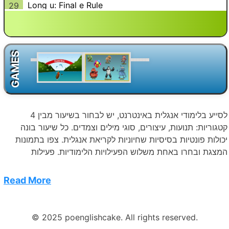
Long u: Final e Rule
29
GAMES
לסייע בלימודי אנגלית באינטרנט, יש לבחור בשיעור מבין 4
קטגוריות: תנועות, עיצורים, סוגי מילים וצמדים. כל שיעור בונה
יכולות פונטיות בסיסיות שחיוניות לקריאת אנגלית. צפו בתמונות
המצגת ובחרו באחת משלוש הפעילויות הלימודיות. פעילות
ההתאמות עוזרת ללמוד אוצר מילים באנגלית כאשר התלמיד
מתאים בין מילים לתמונות. פעילות האיות מאפשרת אימון כיפי תוך
Read More
צפייה בתמונה והקשבה להגייה נכונה עם מגבלת זמן . “מלא את
החסר” מאפשר לילדים להתאמן בהבנת הנקרא כשהם מתבקשים
להשלים טקסטים ע”פ הקשר ובאותה הזדמנות משפרים יכולות
© 2025 poenglishcake. All rights reserved.
קריאה. בסיוע תמונות, התלמידים משלימים את המשפטים