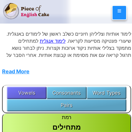
Skip
≡
to
content
לימוד אותיות וצליליהן חיוניים כשלב ראשון של לימודים באנגלית.
שיעורי פונטיקה מסייעות לקריאה.
לימוד אנגלית
למתחילים
מתמקד בצלילי אותיות ניקוד ארוכות וקצרות. ניתן לבחור נושא
תרגול קריאה עם אות מסוימת או קבוצת אותיות. אחרי הסבר על
נושא השיעור, מבחר תמונות ידגישו כל מילה כך שהתלמיד ילמד
את משמעותה. הקלטות של המילים במצגת התמונות יסייעו
Read More
לתלמיד בהגייה נכונה של המילים.
Vowels
Consonants
Word Types
Pairs
רמת
מתחילים