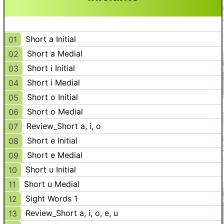
Short a Initial
01
Short a Medial
02
Short i Initial
03
Short i Medial
04
Short o Initial
05
Short o Medial
06
Review_Short a, i, o
07
Short e Initial
08
Short e Medial
09
Short u Initial
10
Short u Medial
11
Sight Words 1
12
Review_Short a, i, o, e, u
13