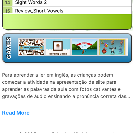
Sight Words 2
14
Review_Short Vowels
15
Consonant Blends
16
Digraphs: ck
17
Long a, e: Final e Rule
18
GAMES
Sight Words 3
19
Review_Cumulative 1
20
Digraphs: ch
21
Long i: Final e Rule
22
Para aprender a ler em inglês, as crianças podem
Digraphs: sh
23
começar a atividade na apresentação de slite para
Long o: Final e Rule
24
aprender as palavras da aula com fotos cativantes e
gravações de áudio ensinando a pronúncia correta das
Digraphs: th
25
palavras. Então, eles poderão selecionar
Sight Words 4
26
“Correspondência” para exercitar as definições das
Read More
Digraphs: wh
27
palavras, “Preencher o espaço em branco” para entender
Review_Digraphs
28
as palavras no contexto, e “Ortografia” para a exercitar
Long u: Final e Rule
29
escrever as palavras corretamente. A análise detalhada