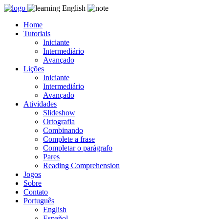
Skip
to
Home
content
Tutoriais
Iniciante
Intermediário
Avançado
Lições
Iniciante
Intermediário
Avançado
Atividades
Slideshow
Ortografia
Combinando
Complete a frase
Completar o parágrafo
Pares
Reading Comprehension
Jogos
Sobre
Contato
Português
English
Español