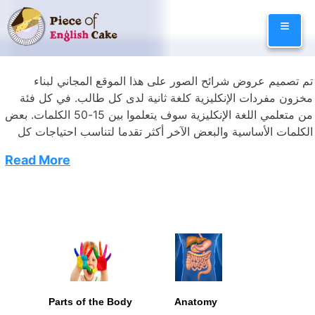
Skip
≡
to
content
تم تصميم عروض شرائح الصور على هذا الموقع المجاني لبناء
مخزون مفردات الإنكليزية كلغة ثانية لدى كل طالب. في كل فئة
من متعلمي اللغة الإنكليزية سوف يتعلموا بين 15-50 الكلمات. بعض
الكلمات الأساسية والبعض الآخر أكثر تقدما لتناسب احتياجات كل
طالب. على سبيل المثال، في فئة ” الفضاء ” تتراوح الكلمات من
Read More
“القمر” و “النجوم” إلى “تلسكوب” و “الجو”. في ” الفصول
والطقس”، ومتعلمي اللغة الإنكليزية سيتعلمون كلمات بسيطة مثل
“الشتاء” و “الربيع”، ولكن أيضا لنجعل من الأمر تحدياً أكبر هناك
Categories
Lessons
كلمات مثل “البارومتر” و “الانهيار”. صور مثيرة للاهتمام في عروض
شرائح الصور تساعد على إبقاء الطلاب مندمجين ومشاركين فاعلين
في عملية التعلم. إمكانية رؤية للأطفال للكلمات المكتوبة والاستماع
إليها في صوت مرتفع يساعدهم على تذكر هذه الكلمات جيداً يمكن
للأطفال لعب ألعاب المفردات الإنجليزية مثل لعبة الذاكرة. الآن
وفي عملية التطور يمكن للمعلمين أن يقوموا بإجراء تعديلات على
Parts of the Body
Anatomy