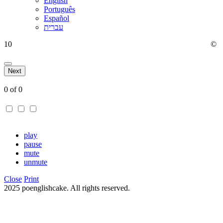
English
Português
Español
עברית
10
©
Next
0
of
0
play
pause
mute
unmute
Close
Print
2025 poenglishcake. All rights reserved.